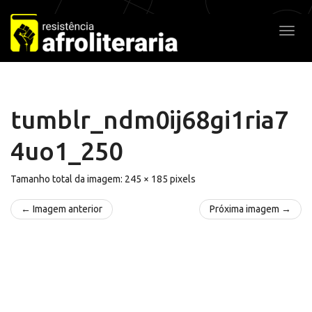
Pular
para
Alter
o
conteúdo
tumblr_ndm0ij68gi1ria7
4uo1_250
Tamanho total da imagem:
245
×
185
pixels
← Imagem anterior
Próxima imagem →