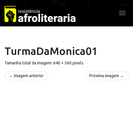
Pular
para
Alter
o
conteúdo
TurmaDaMonica01
Tamanho total da imagem:
640
×
360
pixels
← Imagem anterior
Próxima imagem →