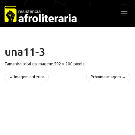
Pular
para
Alter
o
conteúdo
una11-3
Tamanho total da imagem:
592
×
200
pixels
← Imagem anterior
Próxima imagem →