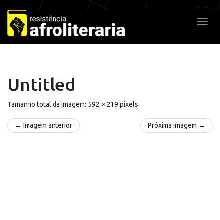
Pular
para
Alter
o
conteúdo
Untitled
Tamanho total da imagem:
592
×
219
pixels
← Imagem anterior
Próxima imagem →