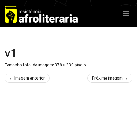
Pular
para
Alter
o
conteúdo
v1
Tamanho total da imagem:
378
×
330
pixels
← Imagem anterior
Próxima imagem →