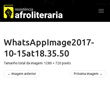
Pular
para
Alter
o
conteúdo
WhatsAppImage2017-
10-15at18.35.50
Tamanho total da imagem:
1280
×
720
pixels
← Imagem anterior
Próxima imagem →