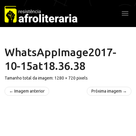
Pular
para
Alter
o
conteúdo
WhatsAppImage2017-
10-15at18.36.38
Tamanho total da imagem:
1280
×
720
pixels
← Imagem anterior
Próxima imagem →