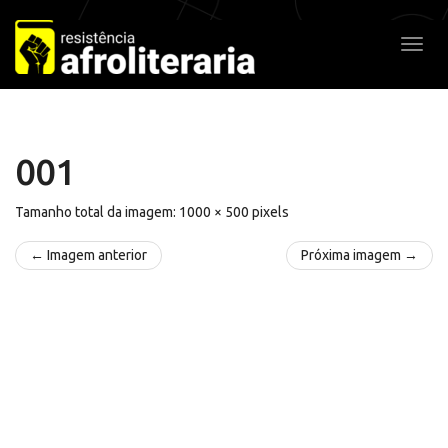
Pular
para
Alter
o
conteúdo
001
Tamanho total da imagem:
1000
×
500
pixels
← Imagem anterior
Próxima imagem →