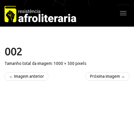
Pular
para
Alter
o
conteúdo
002
Tamanho total da imagem:
1000
×
500
pixels
← Imagem anterior
Próxima imagem →