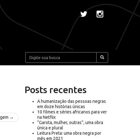
Pesquisar:
Posts recentes
A humanização das pessoas negras
em doze histórias únicas
10 filmes e séries africanos para ver
agem →
na Netflix
“Garota, mulher, outras”, uma obra
única e plural
Leitura Preta: uma obra negra por
mês em 2021