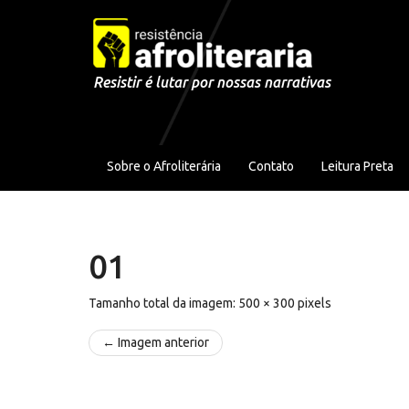
Pular para o conteúdo
Resistir é lutar por nossas narrativas
Sobre o Afroliterária
Contato
Leitura Preta
01
Tamanho total da imagem:
500
×
300
pixels
← Imagem anterior