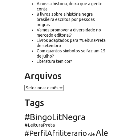
A nossa história, deixa que a gente
conta
8 livros sobre a história negra
brasileira escritos por pessoas
negras
Vamos promover a diversidade no
mercado editorial?
Livros adaptados para #LeituraPreta
de setembro
Com quantos símbolos se faz um 25
de julho?
Literatura tem cor?
Arquivos
Arquivos
Tags
#BingoLitNegra
#LeituraPreta
Ale
#PerfilAfriliterario
Ale