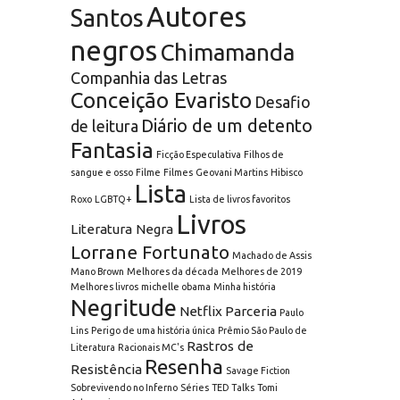
Autores
Santos
negros
Chimamanda
Companhia das Letras
Conceição Evaristo
Desafio
Diário de um detento
de leitura
Fantasia
Ficção Especulativa
Filhos de
sangue e osso
Filme
Filmes
Geovani Martins
Hibisco
Lista
Roxo
LGBTQ+
Lista de livros favoritos
Livros
Literatura Negra
Lorrane Fortunato
Machado de Assis
Mano Brown
Melhores da década
Melhores de 2019
Melhores livros
michelle obama
Minha história
Negritude
Netflix
Parceria
Paulo
Lins
Perigo de uma história única
Prêmio São Paulo de
Rastros de
Literatura
Racionais MC's
Resenha
Resistência
Savage Fiction
Sobrevivendo no Inferno
Séries
TED Talks
Tomi