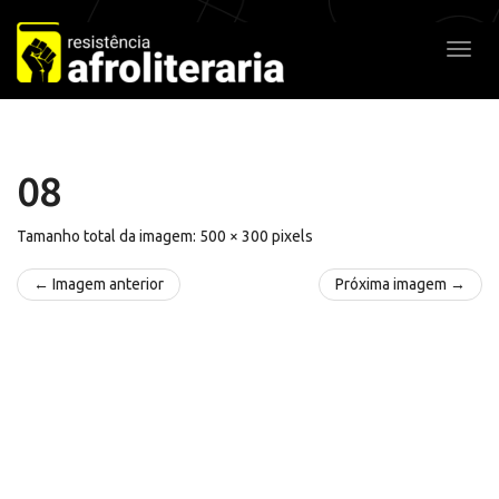
Pular
para
Alter
o
conteúdo
08
Tamanho total da imagem:
500
×
300
pixels
← Imagem anterior
Próxima imagem →