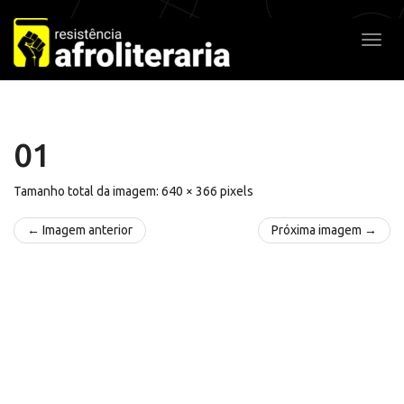
Pular
para
Alter
o
conteúdo
01
Tamanho total da imagem:
640
×
366
pixels
← Imagem anterior
Próxima imagem →