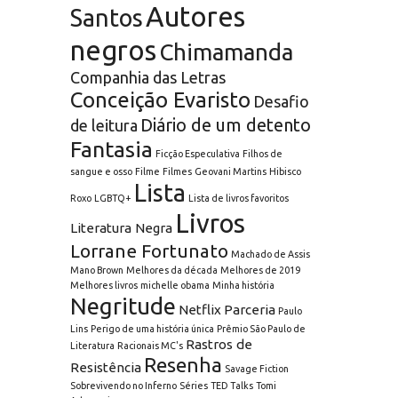
Autores
Santos
negros
Chimamanda
Companhia das Letras
Conceição Evaristo
Desafio
Diário de um detento
de leitura
Fantasia
Ficção Especulativa
Filhos de
sangue e osso
Filme
Filmes
Geovani Martins
Hibisco
Lista
Roxo
LGBTQ+
Lista de livros favoritos
Livros
Literatura Negra
Lorrane Fortunato
Machado de Assis
Mano Brown
Melhores da década
Melhores de 2019
Melhores livros
michelle obama
Minha história
Negritude
Netflix
Parceria
Paulo
Lins
Perigo de uma história única
Prêmio São Paulo de
Rastros de
Literatura
Racionais MC's
Resenha
Resistência
Savage Fiction
Sobrevivendo no Inferno
Séries
TED Talks
Tomi