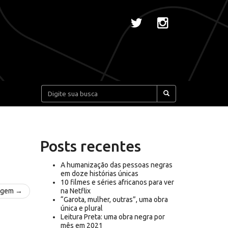
Pesquisar:
Posts recentes
A humanização das pessoas negras
em doze histórias únicas
10 filmes e séries africanos para ver
agem →
na Netflix
“Garota, mulher, outras”, uma obra
única e plural
Leitura Preta: uma obra negra por
mês em 2021