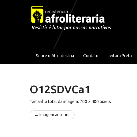
Pular para o conteúdo
Resistir é lutar por nossas narrativas
Sobre o Afroliterária
Contato
Leitura Preta
O12SDVCa1
Tamanho total da imagem:
700
×
400
pixels
← Imagem anterior