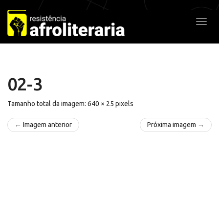
Pular
para
Alter
o
conteúdo
02-3
Tamanho total da imagem:
640
×
25
pixels
← Imagem anterior
Próxima imagem →