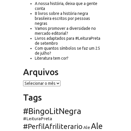
A nossa história, deixa que a gente
conta
8 livros sobre a história negra
brasileira escritos por pessoas
negras
Vamos promover a diversidade no
mercado editorial?
Livros adaptados para #LeituraPreta
de setembro
Com quantos símbolos se faz um 25
de julho?
Literatura tem cor?
Arquivos
Arquivos
Tags
#BingoLitNegra
#LeituraPreta
Ale
#PerfilAfriliterario
Ale