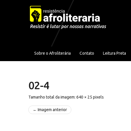
Pular para o conteúdo
Resistir é lutar por nossas narrativas
Sobre o Afroliterária
Contato
Leitura Preta
02-4
Tamanho total da imagem:
640
×
25
pixels
← Imagem anterior