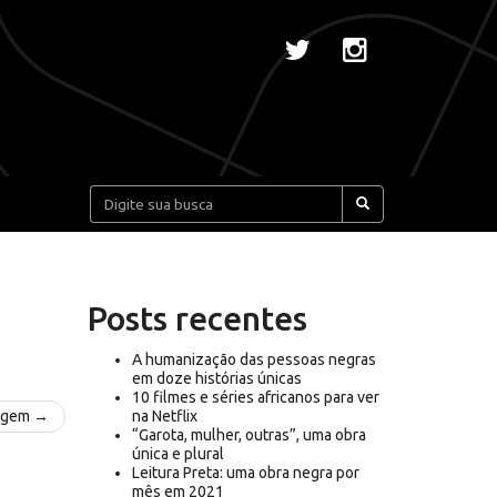
Pesquisar:
Posts recentes
A humanização das pessoas negras
em doze histórias únicas
10 filmes e séries africanos para ver
agem →
na Netflix
“Garota, mulher, outras”, uma obra
única e plural
Leitura Preta: uma obra negra por
mês em 2021