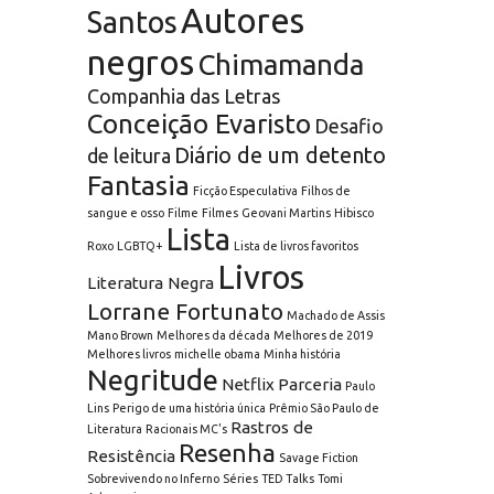
Autores
Santos
negros
Chimamanda
Companhia das Letras
Conceição Evaristo
Desafio
Diário de um detento
de leitura
Fantasia
Ficção Especulativa
Filhos de
sangue e osso
Filme
Filmes
Geovani Martins
Hibisco
Lista
Roxo
LGBTQ+
Lista de livros favoritos
Livros
Literatura Negra
Lorrane Fortunato
Machado de Assis
Mano Brown
Melhores da década
Melhores de 2019
Melhores livros
michelle obama
Minha história
Negritude
Netflix
Parceria
Paulo
Lins
Perigo de uma história única
Prêmio São Paulo de
Rastros de
Literatura
Racionais MC's
Resenha
Resistência
Savage Fiction
Sobrevivendo no Inferno
Séries
TED Talks
Tomi