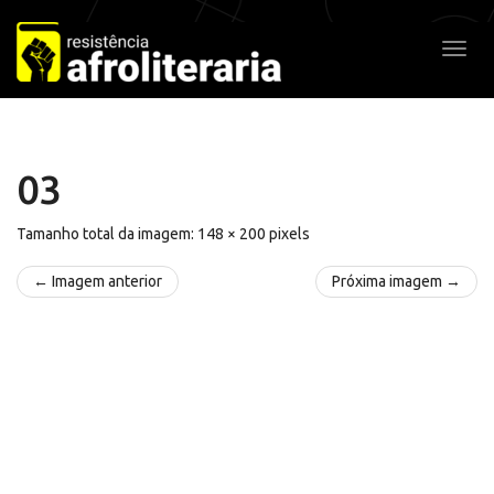
Pular
para
Alter
o
conteúdo
03
Tamanho total da imagem:
148
×
200
pixels
← Imagem anterior
Próxima imagem →