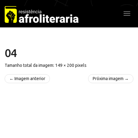
Pular
para
Alter
o
conteúdo
04
Tamanho total da imagem:
149
×
200
pixels
← Imagem anterior
Próxima imagem →