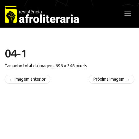
Pular
para
Alter
o
conteúdo
04-1
Tamanho total da imagem:
696
×
348
pixels
← Imagem anterior
Próxima imagem →