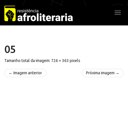
Pular
para
Alter
o
conteúdo
05
Tamanho total da imagem:
726
×
363
pixels
← Imagem anterior
Próxima imagem →