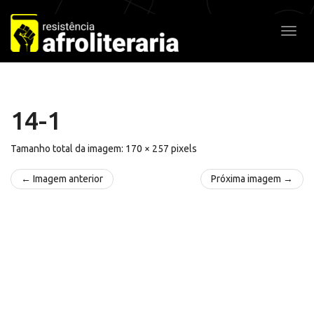
Pular
para
Alter
o
conteúdo
14-1
Tamanho total da imagem:
170
×
257
pixels
← Imagem anterior
Próxima imagem →