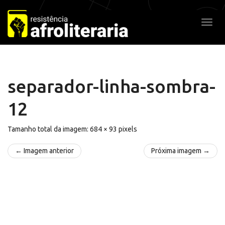
Pular
para
Alter
o
conteúdo
separador-linha-sombra-
12
Tamanho total da imagem:
684
×
93
pixels
← Imagem anterior
Próxima imagem →