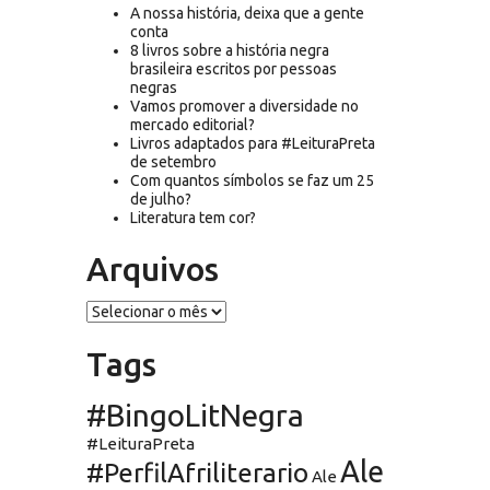
A nossa história, deixa que a gente
conta
8 livros sobre a história negra
brasileira escritos por pessoas
negras
Vamos promover a diversidade no
mercado editorial?
Livros adaptados para #LeituraPreta
de setembro
Com quantos símbolos se faz um 25
de julho?
Literatura tem cor?
Arquivos
Arquivos
Tags
#BingoLitNegra
#LeituraPreta
Ale
#PerfilAfriliterario
Ale