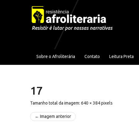
Pular para o conteúdo
Resistir é lutar por nossas narrativas
Sobre o Afroliterária
Contato
Leitura Preta
17
Tamanho total da imagem:
640
×
384
pixels
← Imagem anterior