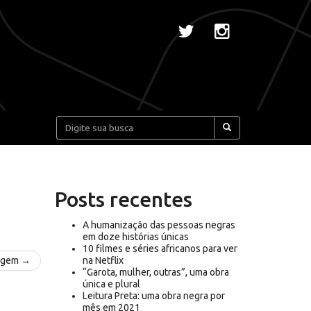
Pesquisar:
Posts recentes
A humanização das pessoas negras
em doze histórias únicas
10 filmes e séries africanos para ver
agem →
na Netflix
“Garota, mulher, outras”, uma obra
única e plural
Leitura Preta: uma obra negra por
mês em 2021