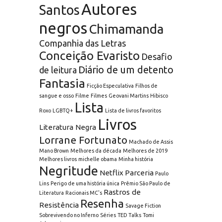
Autores
Santos
negros
Chimamanda
Companhia das Letras
Conceição Evaristo
Desafio
Diário de um detento
de leitura
Fantasia
Ficção Especulativa
Filhos de
sangue e osso
Filme
Filmes
Geovani Martins
Hibisco
Lista
Roxo
LGBTQ+
Lista de livros favoritos
Livros
Literatura Negra
Lorrane Fortunato
Machado de Assis
Mano Brown
Melhores da década
Melhores de 2019
Melhores livros
michelle obama
Minha história
Negritude
Netflix
Parceria
Paulo
Lins
Perigo de uma história única
Prêmio São Paulo de
Rastros de
Literatura
Racionais MC's
Resenha
Resistência
Savage Fiction
Sobrevivendo no Inferno
Séries
TED Talks
Tomi