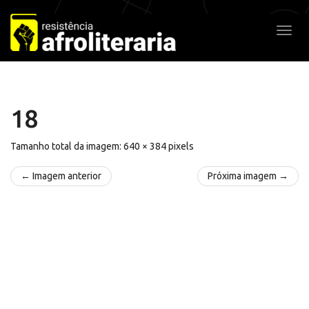
Pular
para
Alter
o
conteúdo
18
Tamanho total da imagem:
640
×
384
pixels
← Imagem anterior
Próxima imagem →