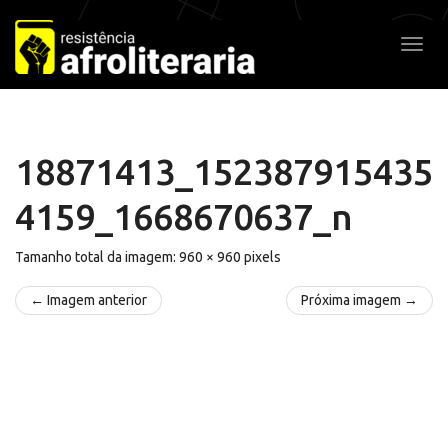
Pular
para
Alter
o
conteúdo
18871413_152387915435
4159_1668670637_n
Tamanho total da imagem:
960
×
960
pixels
← Imagem anterior
Próxima imagem →