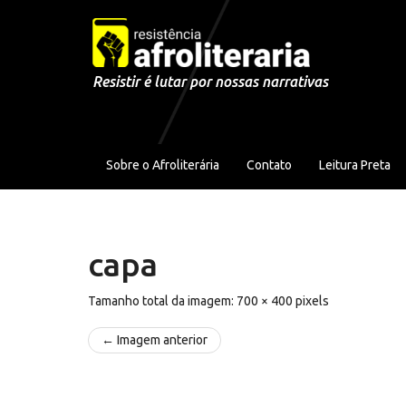
Pular para o conteúdo
Resistir é lutar por nossas narrativas
Sobre o Afroliterária
Contato
Leitura Preta
capa
Tamanho total da imagem:
700
×
400
pixels
← Imagem anterior