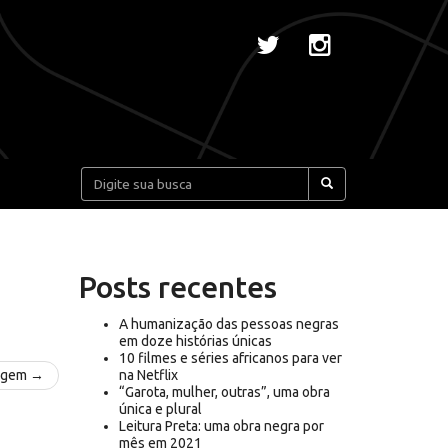
Pesquisar:
Posts recentes
A humanização das pessoas negras
em doze histórias únicas
10 filmes e séries africanos para ver
agem →
na Netflix
“Garota, mulher, outras”, uma obra
única e plural
Leitura Preta: uma obra negra por
mês em 2021