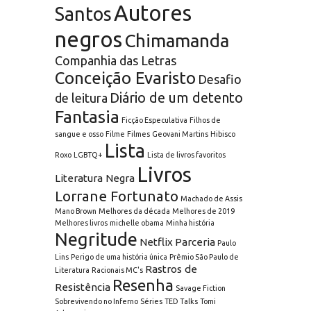
Autores
Santos
negros
Chimamanda
Companhia das Letras
Conceição Evaristo
Desafio
Diário de um detento
de leitura
Fantasia
Ficção Especulativa
Filhos de
sangue e osso
Filme
Filmes
Geovani Martins
Hibisco
Lista
Roxo
LGBTQ+
Lista de livros favoritos
Livros
Literatura Negra
Lorrane Fortunato
Machado de Assis
Mano Brown
Melhores da década
Melhores de 2019
Melhores livros
michelle obama
Minha história
Negritude
Netflix
Parceria
Paulo
Lins
Perigo de uma história única
Prêmio São Paulo de
Rastros de
Literatura
Racionais MC's
Resenha
Resistência
Savage Fiction
Sobrevivendo no Inferno
Séries
TED Talks
Tomi