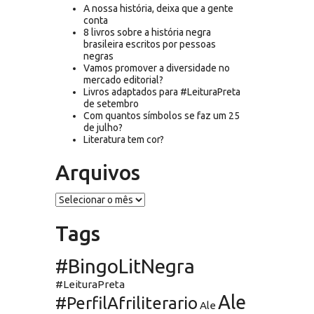
A nossa história, deixa que a gente
conta
8 livros sobre a história negra
brasileira escritos por pessoas
negras
Vamos promover a diversidade no
mercado editorial?
Livros adaptados para #LeituraPreta
de setembro
Com quantos símbolos se faz um 25
de julho?
Literatura tem cor?
Arquivos
Arquivos
Tags
#BingoLitNegra
#LeituraPreta
Ale
#PerfilAfriliterario
Ale