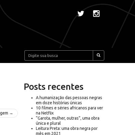
Pesquisar:
Posts recentes
A humanização das pessoas negras
em doze histórias únicas
10 filmes e séries africanos para ver
agem →
na Netflix
“Garota, mulher, outras”, uma obra
única e plural
Leitura Preta: uma obra negra por
mês em 2021