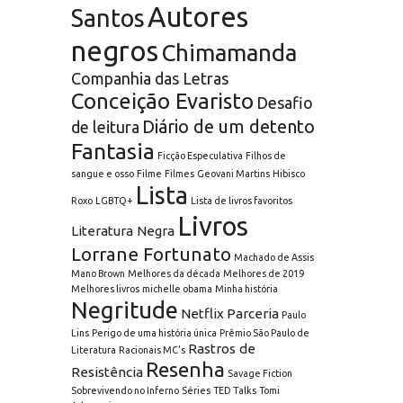
Autores
Santos
negros
Chimamanda
Companhia das Letras
Conceição Evaristo
Desafio
Diário de um detento
de leitura
Fantasia
Ficção Especulativa
Filhos de
sangue e osso
Filme
Filmes
Geovani Martins
Hibisco
Lista
Roxo
LGBTQ+
Lista de livros favoritos
Livros
Literatura Negra
Lorrane Fortunato
Machado de Assis
Mano Brown
Melhores da década
Melhores de 2019
Melhores livros
michelle obama
Minha história
Negritude
Netflix
Parceria
Paulo
Lins
Perigo de uma história única
Prêmio São Paulo de
Rastros de
Literatura
Racionais MC's
Resenha
Resistência
Savage Fiction
Sobrevivendo no Inferno
Séries
TED Talks
Tomi