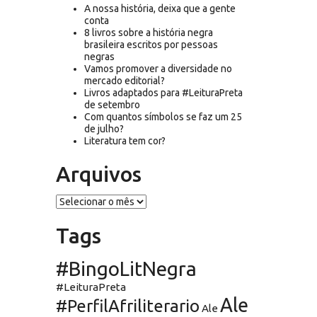
A nossa história, deixa que a gente
conta
8 livros sobre a história negra
brasileira escritos por pessoas
negras
Vamos promover a diversidade no
mercado editorial?
Livros adaptados para #LeituraPreta
de setembro
Com quantos símbolos se faz um 25
de julho?
Literatura tem cor?
Arquivos
Arquivos
Tags
#BingoLitNegra
#LeituraPreta
Ale
#PerfilAfriliterario
Ale