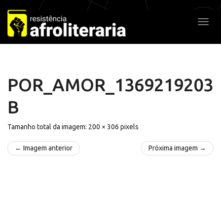
Pular
para
Alter
o
conteúdo
POR_AMOR_1369219203
B
Tamanho total da imagem:
200
×
306
pixels
← Imagem anterior
Próxima imagem →