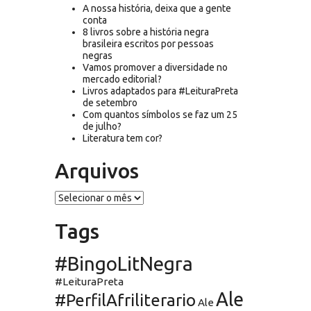
A nossa história, deixa que a gente
conta
8 livros sobre a história negra
brasileira escritos por pessoas
negras
Vamos promover a diversidade no
mercado editorial?
Livros adaptados para #LeituraPreta
de setembro
Com quantos símbolos se faz um 25
de julho?
Literatura tem cor?
Arquivos
Arquivos
Tags
#BingoLitNegra
#LeituraPreta
Ale
#PerfilAfriliterario
Ale