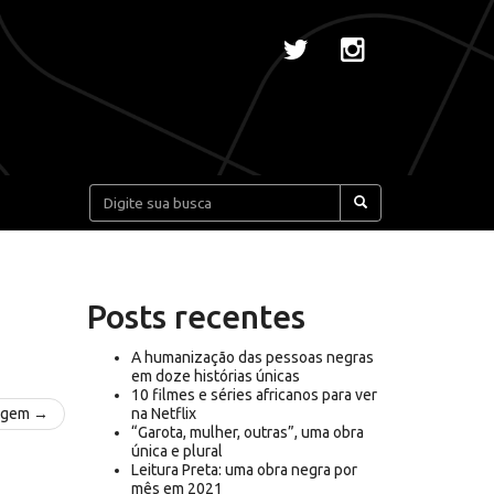
Pesquisar:
Posts recentes
A humanização das pessoas negras
em doze histórias únicas
10 filmes e séries africanos para ver
agem →
na Netflix
“Garota, mulher, outras”, uma obra
única e plural
Leitura Preta: uma obra negra por
mês em 2021