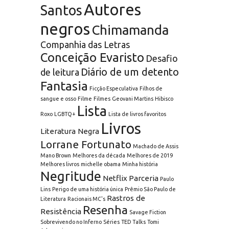
Autores
Santos
negros
Chimamanda
Companhia das Letras
Conceição Evaristo
Desafio
Diário de um detento
de leitura
Fantasia
Ficção Especulativa
Filhos de
sangue e osso
Filme
Filmes
Geovani Martins
Hibisco
Lista
Roxo
LGBTQ+
Lista de livros favoritos
Livros
Literatura Negra
Lorrane Fortunato
Machado de Assis
Mano Brown
Melhores da década
Melhores de 2019
Melhores livros
michelle obama
Minha história
Negritude
Netflix
Parceria
Paulo
Lins
Perigo de uma história única
Prêmio São Paulo de
Rastros de
Literatura
Racionais MC's
Resenha
Resistência
Savage Fiction
Sobrevivendo no Inferno
Séries
TED Talks
Tomi