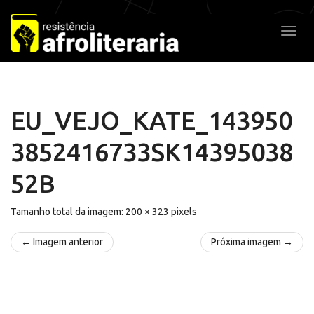
Pular
para
Alter
o
conteúdo
EU_VEJO_KATE_143950
3852416733SK14395038
52B
Tamanho total da imagem:
200
×
323
pixels
← Imagem anterior
Próxima imagem →