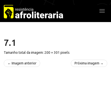
Pular
para
Alter
o
conteúdo
7.1
Tamanho total da imagem:
200
×
301
pixels
← Imagem anterior
Próxima imagem →