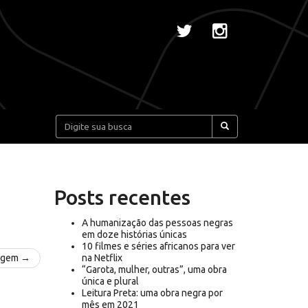
Pesquisar:
Posts recentes
A humanização das pessoas negras
em doze histórias únicas
10 filmes e séries africanos para ver
agem →
na Netflix
“Garota, mulher, outras”, uma obra
única e plural
Leitura Preta: uma obra negra por
mês em 2021