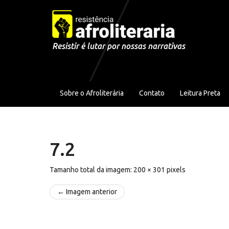
Pular para o conteúdo
Resistir é lutar por nossas narrativas
Sobre o Afroliterária
Contato
Leitura Preta
7.2
Tamanho total da imagem:
200
×
301
pixels
← Imagem anterior