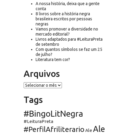
A nossa história, deixa que a gente
conta
8 livros sobre a história negra
brasileira escritos por pessoas
negras
Vamos promover a diversidade no
mercado editorial?
Livros adaptados para #LeituraPreta
de setembro
Com quantos símbolos se faz um 25
de julho?
Literatura tem cor?
Arquivos
Arquivos
Tags
#BingoLitNegra
#LeituraPreta
Ale
#PerfilAfriliterario
Ale