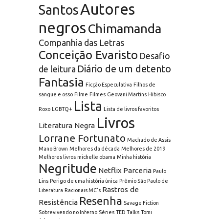
Autores
Santos
negros
Chimamanda
Companhia das Letras
Conceição Evaristo
Desafio
Diário de um detento
de leitura
Fantasia
Ficção Especulativa
Filhos de
sangue e osso
Filme
Filmes
Geovani Martins
Hibisco
Lista
Roxo
LGBTQ+
Lista de livros favoritos
Livros
Literatura Negra
Lorrane Fortunato
Machado de Assis
Mano Brown
Melhores da década
Melhores de 2019
Melhores livros
michelle obama
Minha história
Negritude
Netflix
Parceria
Paulo
Lins
Perigo de uma história única
Prêmio São Paulo de
Rastros de
Literatura
Racionais MC's
Resenha
Resistência
Savage Fiction
Sobrevivendo no Inferno
Séries
TED Talks
Tomi