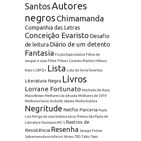
Autores
Santos
negros
Chimamanda
Companhia das Letras
Conceição Evaristo
Desafio
Diário de um detento
de leitura
Fantasia
Ficção Especulativa
Filhos de
sangue e osso
Filme
Filmes
Geovani Martins
Hibisco
Lista
Roxo
LGBTQ+
Lista de livros favoritos
Livros
Literatura Negra
Lorrane Fortunato
Machado de Assis
Mano Brown
Melhores da década
Melhores de 2019
Melhores livros
michelle obama
Minha história
Negritude
Netflix
Parceria
Paulo
Lins
Perigo de uma história única
Prêmio São Paulo de
Rastros de
Literatura
Racionais MC's
Resenha
Resistência
Savage Fiction
Sobrevivendo no Inferno
Séries
TED Talks
Tomi