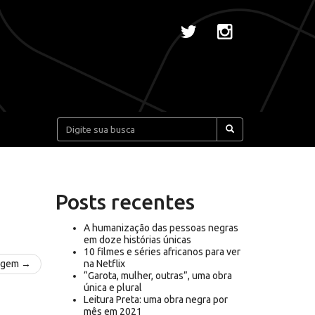
Pesquisar:
Posts recentes
A humanização das pessoas negras
em doze histórias únicas
10 filmes e séries africanos para ver
agem →
na Netflix
“Garota, mulher, outras”, uma obra
única e plural
Leitura Preta: uma obra negra por
mês em 2021