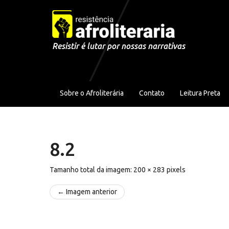
Pular para o conteúdo
Resistir é lutar por nossas narrativas
Sobre o Afroliterária
Contato
Leitura Preta
8.2
Tamanho total da imagem:
200
×
283
pixels
← Imagem anterior