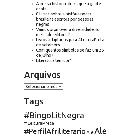
A nossa história, deixa que a gente
conta
8 livros sobre a história negra
brasileira escritos por pessoas
negras
Vamos promover a diversidade no
mercado editorial?
Livros adaptados para #LeituraPreta
de setembro
Com quantos símbolos se faz um 25
de julho?
Literatura tem cor?
Arquivos
Arquivos
Tags
#BingoLitNegra
#LeituraPreta
Ale
#PerfilAfriliterario
Ale