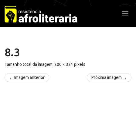
Pular
para
Alter
o
conteúdo
8.3
Tamanho total da imagem:
200
×
321
pixels
← Imagem anterior
Próxima imagem →