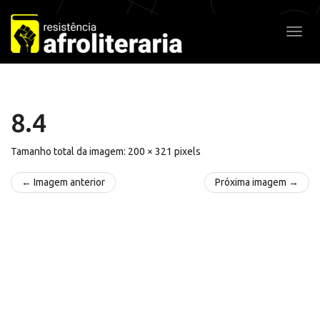
Pular
para
Alter
o
conteúdo
8.4
Tamanho total da imagem:
200
×
321
pixels
← Imagem anterior
Próxima imagem →