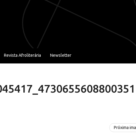
Revista Afroliterária
Newsletter
045417_4730655608800351
Próxima im