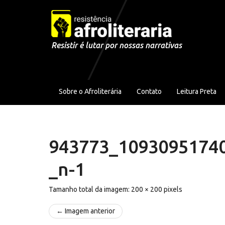
Pular para o conteúdo
Resistir é lutar por nossas narrativas
Sobre o Afroliterária
Contato
Leitura Preta
943773_1093095174
_n-1
Tamanho total da imagem:
200
×
200
pixels
← Imagem anterior