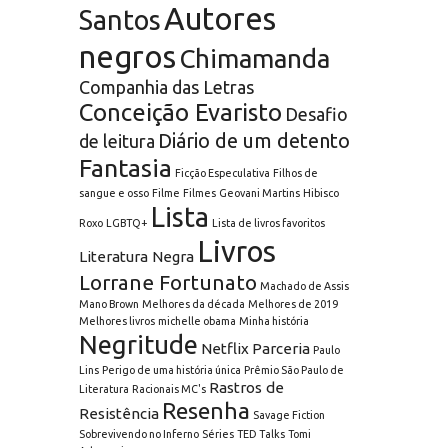
Autores
Santos
negros
Chimamanda
Companhia das Letras
Conceição Evaristo
Desafio
Diário de um detento
de leitura
Fantasia
Ficção Especulativa
Filhos de
sangue e osso
Filme
Filmes
Geovani Martins
Hibisco
Lista
Roxo
LGBTQ+
Lista de livros favoritos
Livros
Literatura Negra
Lorrane Fortunato
Machado de Assis
Mano Brown
Melhores da década
Melhores de 2019
Melhores livros
michelle obama
Minha história
Negritude
Netflix
Parceria
Paulo
Lins
Perigo de uma história única
Prêmio São Paulo de
Rastros de
Literatura
Racionais MC's
Resenha
Resistência
Savage Fiction
Sobrevivendo no Inferno
Séries
TED Talks
Tomi