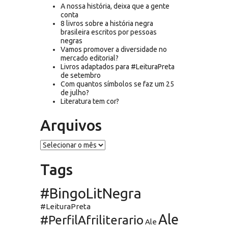
A nossa história, deixa que a gente
conta
8 livros sobre a história negra
brasileira escritos por pessoas
negras
Vamos promover a diversidade no
mercado editorial?
Livros adaptados para #LeituraPreta
de setembro
Com quantos símbolos se faz um 25
de julho?
Literatura tem cor?
Arquivos
Arquivos
Tags
#BingoLitNegra
#LeituraPreta
Ale
#PerfilAfriliterario
Ale