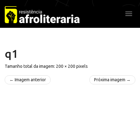
Pular
para
Alter
o
conteúdo
q1
Tamanho total da imagem:
200
×
200
pixels
← Imagem anterior
Próxima imagem →