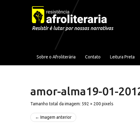
Pular para o conteúdo
Resistir é lutar por nossas narrativas
Sobre o Afroliterária
Contato
Leitura Preta
amor-alma19-01-201
Tamanho total da imagem:
592
×
200
pixels
← Imagem anterior