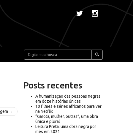
Pesquisar:
Posts recentes
A humanização das pessoas negras
em doze histórias únicas
10 filmes e séries africanos para ver
agem →
na Netflix
“Garota, mulher, outras”, uma obra
única e plural
Leitura Preta: uma obra negra por
mês em 2021