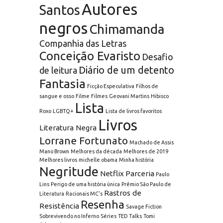
Autores
Santos
negros
Chimamanda
Companhia das Letras
Conceição Evaristo
Desafio
Diário de um detento
de leitura
Fantasia
Ficção Especulativa
Filhos de
sangue e osso
Filme
Filmes
Geovani Martins
Hibisco
Lista
Roxo
LGBTQ+
Lista de livros favoritos
Livros
Literatura Negra
Lorrane Fortunato
Machado de Assis
Mano Brown
Melhores da década
Melhores de 2019
Melhores livros
michelle obama
Minha história
Negritude
Netflix
Parceria
Paulo
Lins
Perigo de uma história única
Prêmio São Paulo de
Rastros de
Literatura
Racionais MC's
Resenha
Resistência
Savage Fiction
Sobrevivendo no Inferno
Séries
TED Talks
Tomi