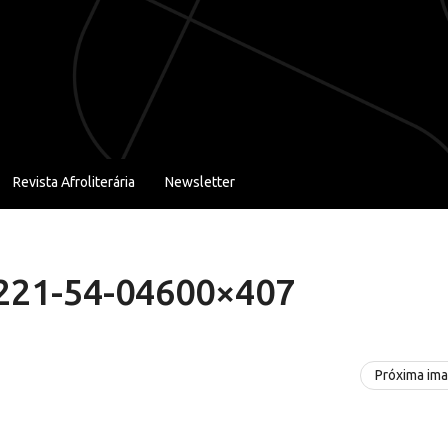
Revista Afroliterária
Newsletter
221-54-04600×407
Próxima im