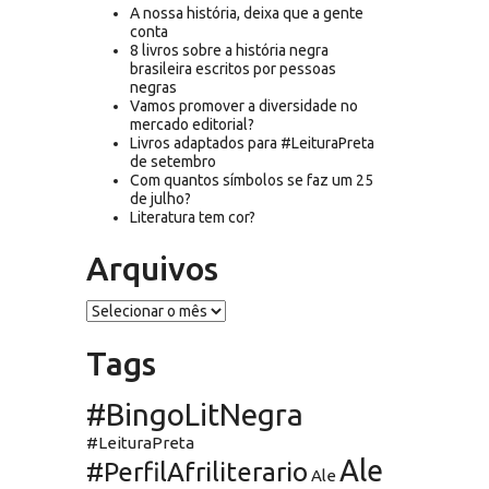
A nossa história, deixa que a gente
conta
8 livros sobre a história negra
brasileira escritos por pessoas
negras
Vamos promover a diversidade no
mercado editorial?
Livros adaptados para #LeituraPreta
de setembro
Com quantos símbolos se faz um 25
de julho?
Literatura tem cor?
Arquivos
Arquivos
Tags
#BingoLitNegra
#LeituraPreta
Ale
#PerfilAfriliterario
Ale