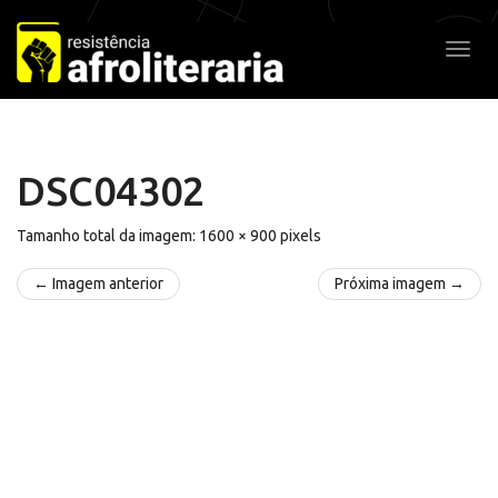
Pular
para
Alter
o
conteúdo
DSC04302
Tamanho total da imagem:
1600
×
900
pixels
← Imagem anterior
Próxima imagem →