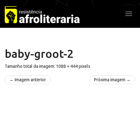
Pular
para
Alter
o
conteúdo
baby-groot-2
Tamanho total da imagem:
1088
×
444
pixels
← Imagem anterior
Próxima imagem →