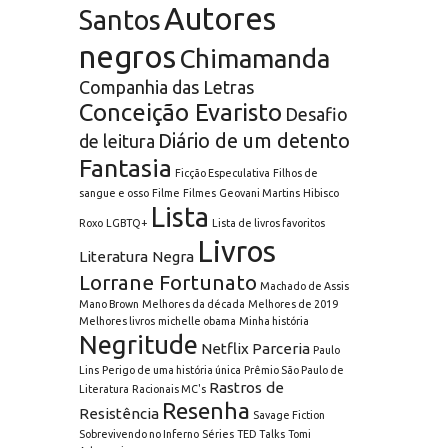
Autores
Santos
negros
Chimamanda
Companhia das Letras
Conceição Evaristo
Desafio
Diário de um detento
de leitura
Fantasia
Ficção Especulativa
Filhos de
sangue e osso
Filme
Filmes
Geovani Martins
Hibisco
Lista
Roxo
LGBTQ+
Lista de livros favoritos
Livros
Literatura Negra
Lorrane Fortunato
Machado de Assis
Mano Brown
Melhores da década
Melhores de 2019
Melhores livros
michelle obama
Minha história
Negritude
Netflix
Parceria
Paulo
Lins
Perigo de uma história única
Prêmio São Paulo de
Rastros de
Literatura
Racionais MC's
Resenha
Resistência
Savage Fiction
Sobrevivendo no Inferno
Séries
TED Talks
Tomi