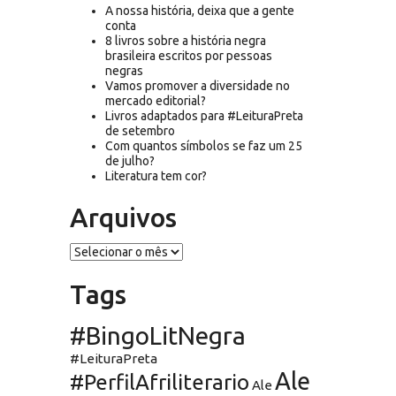
A nossa história, deixa que a gente
conta
8 livros sobre a história negra
brasileira escritos por pessoas
negras
Vamos promover a diversidade no
mercado editorial?
Livros adaptados para #LeituraPreta
de setembro
Com quantos símbolos se faz um 25
de julho?
Literatura tem cor?
Arquivos
Arquivos
Tags
#BingoLitNegra
#LeituraPreta
Ale
#PerfilAfriliterario
Ale