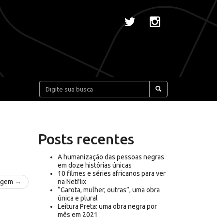
Pesquisar:
Posts recentes
A humanização das pessoas negras
em doze histórias únicas
10 filmes e séries africanos para ver
agem →
na Netflix
“Garota, mulher, outras”, uma obra
única e plural
Leitura Preta: uma obra negra por
mês em 2021