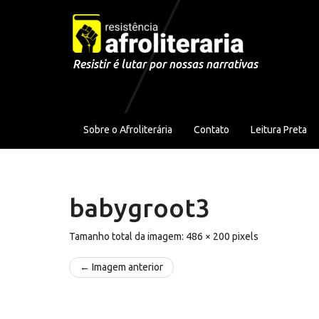
Pular para o conteúdo
Resistir é lutar por nossas narrativas
Sobre o Afroliterária
Contato
Leitura Preta
babygroot3
Tamanho total da imagem:
486
×
200
pixels
← Imagem anterior