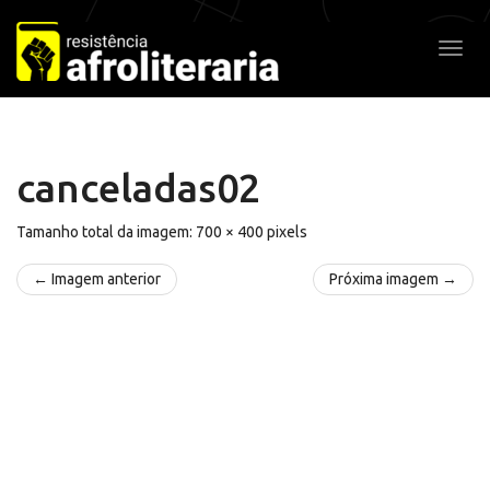
Pular
para
Alter
o
conteúdo
canceladas02
Tamanho total da imagem:
700
×
400
pixels
← Imagem anterior
Próxima imagem →