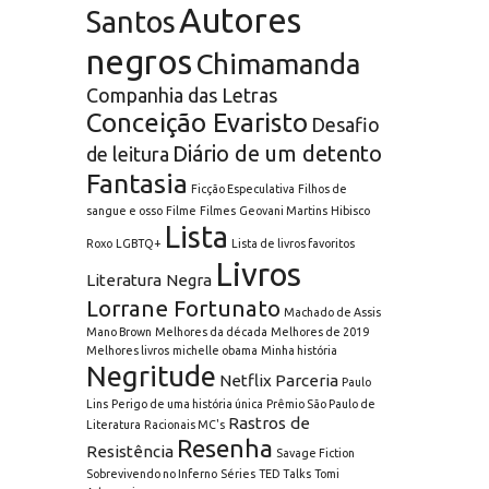
Autores
Santos
negros
Chimamanda
Companhia das Letras
Conceição Evaristo
Desafio
Diário de um detento
de leitura
Fantasia
Ficção Especulativa
Filhos de
sangue e osso
Filme
Filmes
Geovani Martins
Hibisco
Lista
Roxo
LGBTQ+
Lista de livros favoritos
Livros
Literatura Negra
Lorrane Fortunato
Machado de Assis
Mano Brown
Melhores da década
Melhores de 2019
Melhores livros
michelle obama
Minha história
Negritude
Netflix
Parceria
Paulo
Lins
Perigo de uma história única
Prêmio São Paulo de
Rastros de
Literatura
Racionais MC's
Resenha
Resistência
Savage Fiction
Sobrevivendo no Inferno
Séries
TED Talks
Tomi