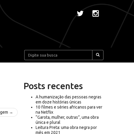
Pesquisar:
Posts recentes
A humanização das pessoas negras
em doze histórias únicas
10 filmes e séries africanos para ver
agem →
na Netflix
“Garota, mulher, outras”, uma obra
única e plural
Leitura Preta: uma obra negra por
mês em 2021