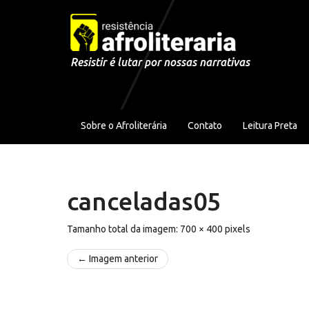
Pular para o conteúdo
Resistir é lutar por nossas narrativas
Sobre o Afroliterária
Contato
Leitura Preta
canceladas05
Tamanho total da imagem:
700
×
400
pixels
← Imagem anterior