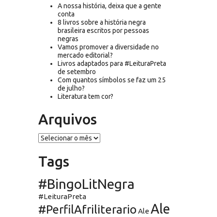
A nossa história, deixa que a gente
conta
8 livros sobre a história negra
brasileira escritos por pessoas
negras
Vamos promover a diversidade no
mercado editorial?
Livros adaptados para #LeituraPreta
de setembro
Com quantos símbolos se faz um 25
de julho?
Literatura tem cor?
Arquivos
Arquivos
Tags
#BingoLitNegra
#LeituraPreta
Ale
#PerfilAfriliterario
Ale