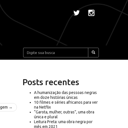
Pesquisar:
Posts recentes
A humanização das pessoas negras
em doze histórias únicas
10 filmes e séries africanos para ver
agem →
na Netflix
“Garota, mulher, outras”, uma obra
única e plural
Leitura Preta: uma obra negra por
mês em 2021