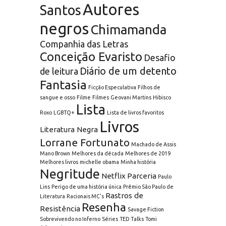
Autores
Santos
negros
Chimamanda
Companhia das Letras
Conceição Evaristo
Desafio
Diário de um detento
de leitura
Fantasia
Ficção Especulativa
Filhos de
sangue e osso
Filme
Filmes
Geovani Martins
Hibisco
Lista
Roxo
LGBTQ+
Lista de livros favoritos
Livros
Literatura Negra
Lorrane Fortunato
Machado de Assis
Mano Brown
Melhores da década
Melhores de 2019
Melhores livros
michelle obama
Minha história
Negritude
Netflix
Parceria
Paulo
Lins
Perigo de uma história única
Prêmio São Paulo de
Rastros de
Literatura
Racionais MC's
Resenha
Resistência
Savage Fiction
Sobrevivendo no Inferno
Séries
TED Talks
Tomi