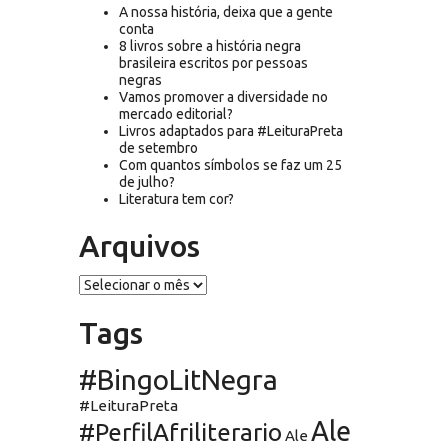
A nossa história, deixa que a gente
conta
8 livros sobre a história negra
brasileira escritos por pessoas
negras
Vamos promover a diversidade no
mercado editorial?
Livros adaptados para #LeituraPreta
de setembro
Com quantos símbolos se faz um 25
de julho?
Literatura tem cor?
Arquivos
Arquivos
Tags
#BingoLitNegra
#LeituraPreta
Ale
#PerfilAfriliterario
Ale