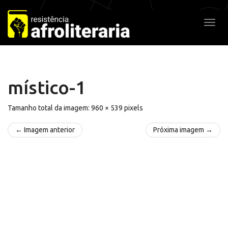
Pular
para
Alter
o
conteúdo
místico-1
Tamanho total da imagem:
960
×
539
pixels
← Imagem anterior
Próxima imagem →