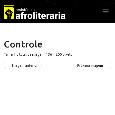
Pular
para
Alter
o
conteúdo
Controle
Tamanho total da imagem:
136
×
200
pixels
← Imagem anterior
Próxima imagem →