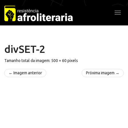
Pular
para
Alter
o
conteúdo
divSET-2
Tamanho total da imagem:
500
×
60
pixels
← Imagem anterior
Próxima imagem →