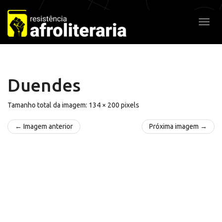
Pular
para
Alter
o
conteúdo
Duendes
Tamanho total da imagem:
134
×
200
pixels
← Imagem anterior
Próxima imagem →