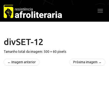
Pular
para
Alter
o
conteúdo
divSET-12
Tamanho total da imagem:
500
×
60
pixels
← Imagem anterior
Próxima imagem →