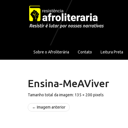
Pular para o conteúdo
Resistir é lutar por nossas narrativas
Sobre o Afroliterária
Contato
Leitura Preta
Ensina-MeAViver
Tamanho total da imagem:
135
×
200
pixels
← Imagem anterior