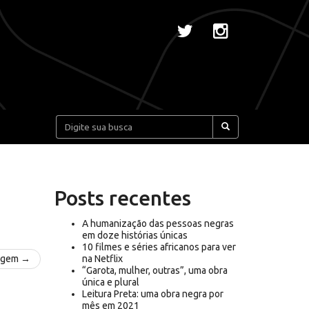
Pesquisar:
Posts recentes
A humanização das pessoas negras
em doze histórias únicas
10 filmes e séries africanos para ver
agem →
na Netflix
“Garota, mulher, outras”, uma obra
única e plural
Leitura Preta: uma obra negra por
mês em 2021