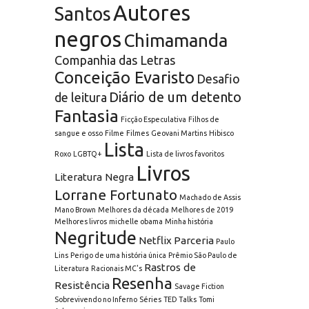
Autores
Santos
negros
Chimamanda
Companhia das Letras
Conceição Evaristo
Desafio
Diário de um detento
de leitura
Fantasia
Ficção Especulativa
Filhos de
sangue e osso
Filme
Filmes
Geovani Martins
Hibisco
Lista
Roxo
LGBTQ+
Lista de livros favoritos
Livros
Literatura Negra
Lorrane Fortunato
Machado de Assis
Mano Brown
Melhores da década
Melhores de 2019
Melhores livros
michelle obama
Minha história
Negritude
Netflix
Parceria
Paulo
Lins
Perigo de uma história única
Prêmio São Paulo de
Rastros de
Literatura
Racionais MC's
Resenha
Resistência
Savage Fiction
Sobrevivendo no Inferno
Séries
TED Talks
Tomi