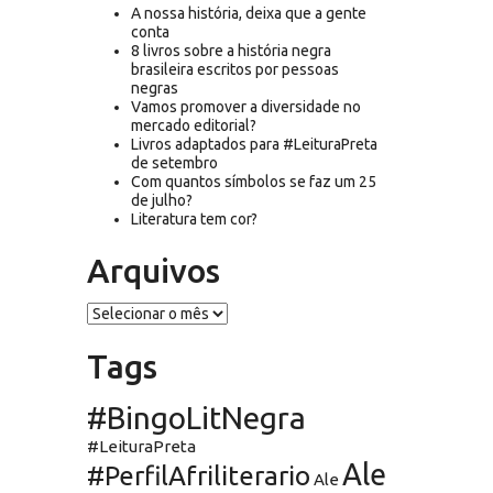
A nossa história, deixa que a gente
conta
8 livros sobre a história negra
brasileira escritos por pessoas
negras
Vamos promover a diversidade no
mercado editorial?
Livros adaptados para #LeituraPreta
de setembro
Com quantos símbolos se faz um 25
de julho?
Literatura tem cor?
Arquivos
Arquivos
Tags
#BingoLitNegra
#LeituraPreta
Ale
#PerfilAfriliterario
Ale