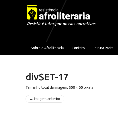
Pular para o conteúdo
Resistir é lutar por nossas narrativas
Sobre o Afroliterária
Contato
Leitura Preta
divSET-17
Tamanho total da imagem:
500
×
60
pixels
← Imagem anterior