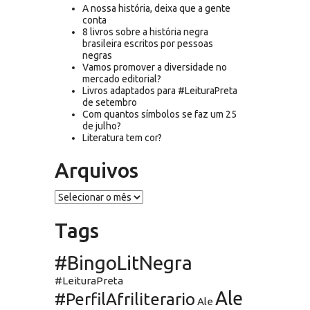
A nossa história, deixa que a gente
conta
8 livros sobre a história negra
brasileira escritos por pessoas
negras
Vamos promover a diversidade no
mercado editorial?
Livros adaptados para #LeituraPreta
de setembro
Com quantos símbolos se faz um 25
de julho?
Literatura tem cor?
Arquivos
Arquivos
Tags
#BingoLitNegra
#LeituraPreta
Ale
#PerfilAfriliterario
Ale