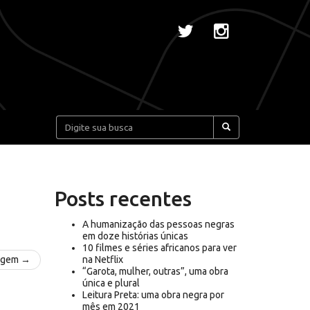
Pesquisar:
Posts recentes
A humanização das pessoas negras
em doze histórias únicas
10 filmes e séries africanos para ver
agem →
na Netflix
“Garota, mulher, outras”, uma obra
única e plural
Leitura Preta: uma obra negra por
mês em 2021