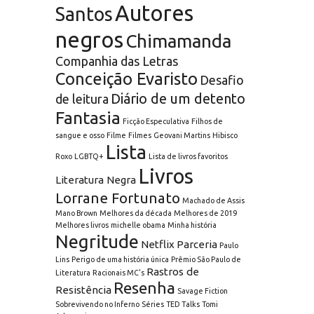
Autores
Santos
negros
Chimamanda
Companhia das Letras
Conceição Evaristo
Desafio
Diário de um detento
de leitura
Fantasia
Ficção Especulativa
Filhos de
sangue e osso
Filme
Filmes
Geovani Martins
Hibisco
Lista
Roxo
LGBTQ+
Lista de livros favoritos
Livros
Literatura Negra
Lorrane Fortunato
Machado de Assis
Mano Brown
Melhores da década
Melhores de 2019
Melhores livros
michelle obama
Minha história
Negritude
Netflix
Parceria
Paulo
Lins
Perigo de uma história única
Prêmio São Paulo de
Rastros de
Literatura
Racionais MC's
Resenha
Resistência
Savage Fiction
Sobrevivendo no Inferno
Séries
TED Talks
Tomi